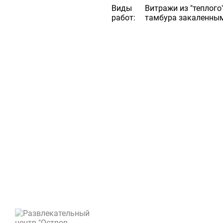
Виды
Витражи из "теплог
работ:
тамбура закаленным