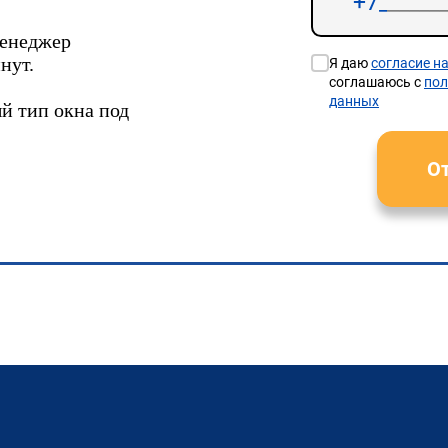
менеджер
нут.
Я даю
согласие н
соглашаюсь с
пол
данных
й тип окна под
От