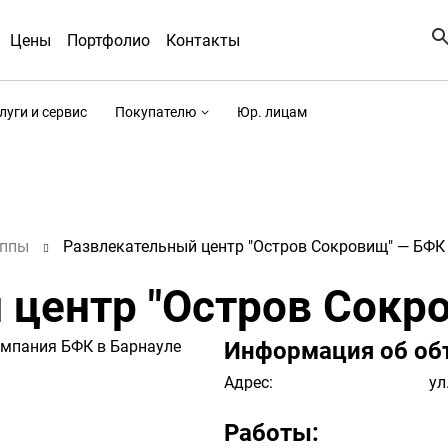
Цены
Портфолио
Контакты
луги и сервис
Покупателю
Юр. лицам
уппы
Развлекательный центр "Остров Сокровищ" — БФК
 центр "Остров Сокр
Информация об об
Адрес:
ул
Работы: