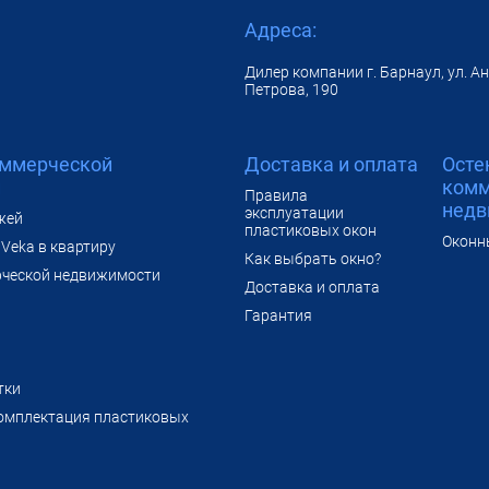
Адреса:
Дилер компании г. Барнаул, ул. А
Петрова, 190
оммерческой
Доставка и оплата
Осте
и
комм
Правила
недв
эксплуатации
жей
пластиковых окон
Оконн
Veka в квартиру
Как выбрать окно?
рческой недвижимости
Доставка и оплата
Гарантия
тки
омплектация пластиковых