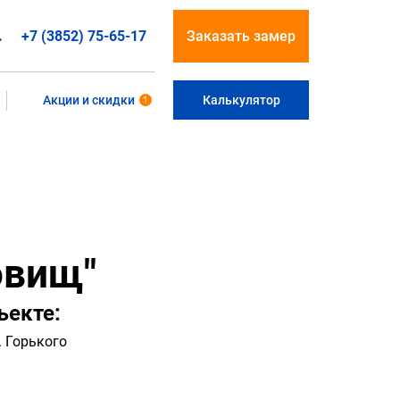
+7 (3852) 75-65-17
Заказать замер
Акции и скидки
Калькулятор
1
овищ"
ъекте:
. Горького